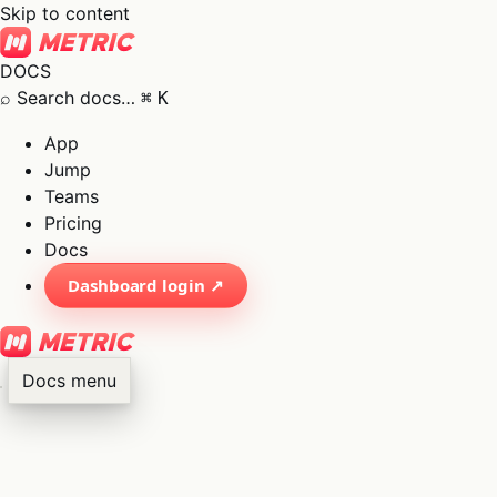
Skip to content
DOCS
⌕
Search docs…
⌘
K
App
Jump
Teams
Pricing
Docs
Dashboard login ↗
Docs menu
×
01
App
→